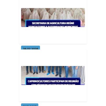
🚜 OS CORTES DE TERRA
COMEÇARAM
Geral
26.02.2026
Entrega de sementes e boletos
do Garantia Safra
Geral