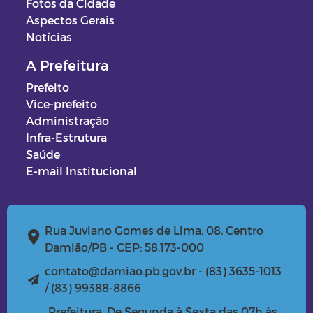
Fotos da Cidade
Aspectos Gerais
Notícias
A Prefeitura
Prefeito
Vice-prefeito
Administração
Infra-Estrutura
Saúde
E-mail Institucional
Rua Juviano Gomes de Lima, 08, Centro
Damião/PB - CEP: 58.173-000
contato@damiao.pb.gov.br - (83) 3635-1013
/ (83) 99388-8866
Prefeitura: De Segunda à Sexta das 07h às