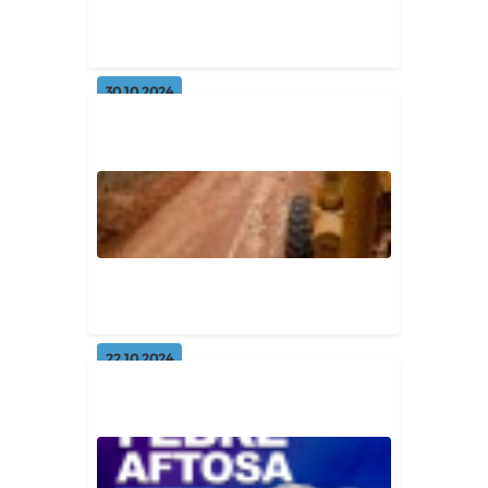
Geral
30.10.2024
Inscrições abertas para o Garantia
Safra. 🌱
Geral
22.10.2024
Recuperação das estradas
vicinais.