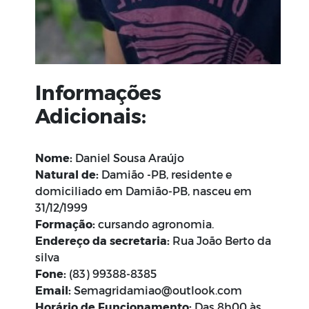
Informações
Adicionais:
Nome:
Daniel Sousa Araújo
Natural
de:
Damião -PB, residente e
domiciliado em Damião-PB, nasceu em
31/12/1999
Formação:
cursando agronomia.
Endereço da secretaria:
Rua João Berto da
silva
Fone:
(83) 99388-8385
Email:
Semagridamiao@outlook.com
Horário de Funcionamento:
Das 8h00 às