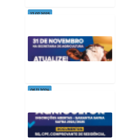
17.07.2025
Foram mais de 300 cortes de
terra na zona rural
Geral
06.11.2024
Área livre de febre aftosa