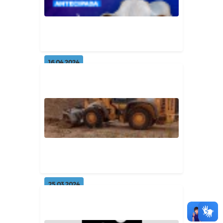
Geral
16.04.2024
Vacine seu rebanho
Geral
25.03.2024
Limpeza da barragem