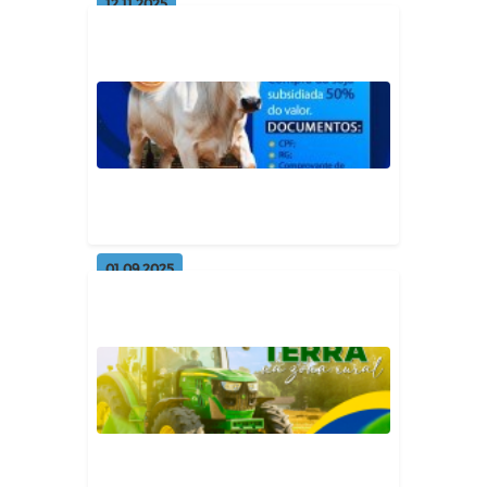
12.11.2025
Reunião com técnicos do Serviço
Nacional de Aprendizagem Rur...
Geral
01.09.2025
Programa de Manutenção de
Rebanho
Geral