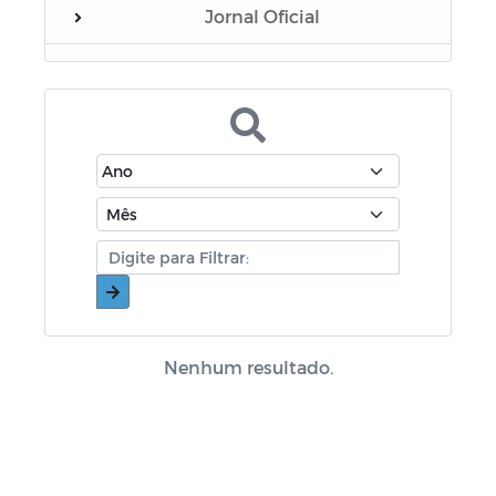
Jornal Oficial
Concurso Público
Editais
Documentos
Eleição Conselho Tutelar 2019
Relatório Resumido da Execução
Orçamentária - RREO
Contratações Diretas
Nenhum resultado.
Eleição Conselho Tutelar 2023
Horários Funcionários