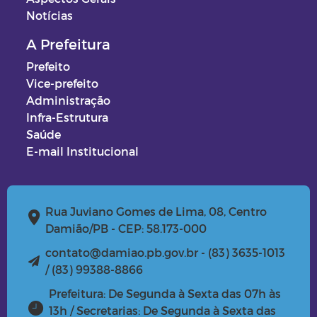
Notícias
A Prefeitura
Prefeito
Vice-prefeito
Administração
Infra-Estrutura
Saúde
E-mail Institucional
Rua Juviano Gomes de Lima, 08, Centro
Damião/PB - CEP: 58.173-000
contato@damiao.pb.gov.br - (83) 3635-1013
/ (83) 99388-8866
Prefeitura: De Segunda à Sexta das 07h às
13h / Secretarias: De Segunda à Sexta das