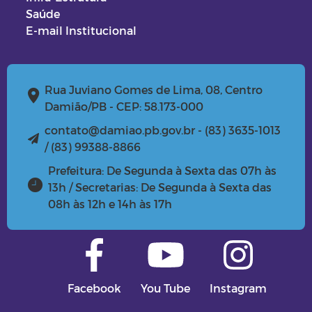
Saúde
E-mail Institucional
Rua Juviano Gomes de Lima, 08, Centro
Damião/PB - CEP: 58.173-000
contato@damiao.pb.gov.br - (83) 3635-1013
/ (83) 99388-8866
Prefeitura: De Segunda à Sexta das 07h às
13h / Secretarias: De Segunda à Sexta das
08h às 12h e 14h às 17h
Facebook
You Tube
Instagram