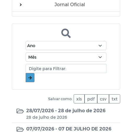
Jornal Oficial
Concurso Público
Editais
Documentos
Eleição Conselho Tutelar 2019
Relatório Resumido da Execução
Orçamentária - RREO
Contratações Diretas
Salvar como:
xls
pdf
csv
txt
Eleição Conselho Tutelar 2023
28/07/2026 -
28 de julho de 2026
28 de julho de 2026
Horários Funcionários
07/07/2026 -
07 DE JULHO DE 2026