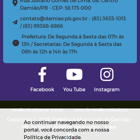
Rua Juviano Gomes de Lima, 08, Centro
Damião/PB - CEP: 58.173-000
contato@damiao.pb.gov.br - (83) 3635-1013
/ (83) 99388-8866
Prefeitura: De Segunda à Sexta das 07h às
13h / Secretarias: De Segunda à Sexta das
08h às 12h e 14h às 17h
Facebook
You Tube
Instagram
Versão do Sistema: 5.0.161
Data da Versão: 19/03/2026
Copyright © 2026 Prefeitura Municipal de Damião -
Ao continuar navegando no nosso
PB. Todos os direitos reservados.
SUBIR
portal, você concorda com a nossa
Política de Privacidade.