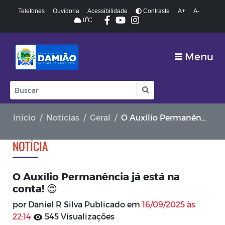
Telefones
Ouvidoria
Acessibilidade
Contraste
A+
A-
º
0
C
Menu
Início
Notícias
Geral
O Auxílio Permanência já está na conta! 😍
NOTÍCIA
O Auxílio Permanência já está na
conta! 😍
por Daniel R Silva Publicado em
16/09/2025 às
22:14
545 Visualizações